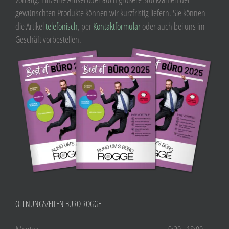
gewünschten Produkte können wir kurzfristig liefern. Sie können
die Artikel
telefonisch
, per
Kontaktformular
oder auch bei uns im
Geschäft vorbestellen.
ÖFFNUNGSZEITEN BÜRO ROGGE